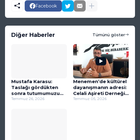
Facebook
Diğer Haberler
Tümünü göster
Mustafa Karasu:
Menemen’de kültürel
Taslağı gördükten
dayanışmanın adresi:
sonra tutumumuzu
Celali Aşireti Derneği
net ortaya koyarız
Temmuz 26, 2026
(VİDEO)
Temmuz 05, 2026