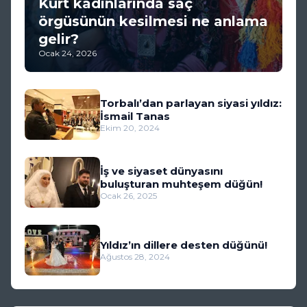
Kürt kadınlarında saç
örgüsünün kesilmesi ne anlama
gelir?
Ocak 24, 2026
Torbalı’dan parlayan siyasi yıldız:
İsmail Tanas
Ekim 20, 2024
İş ve siyaset dünyasını
buluşturan muhteşem düğün!
Ocak 26, 2025
Yıldız’ın dillere desten düğünü!
Ağustos 28, 2024